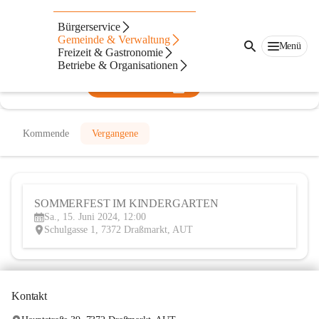
Kindergarten Draßmarkt
Bürgerservice
Gemeinde & Verwaltung
@kindergarten-drassmarkt
Menü
Freizeit & Gastronomie
Kindergarten
Betriebe & Organisationen
In CITIES öffnen
Kommende
Vergangene
SOMMERFEST IM KINDERGARTEN
15
Sa., 15. Juni 2024, 12:00
JUN
Schulgasse 1, 7372 Draßmarkt, AUT
Kontakt