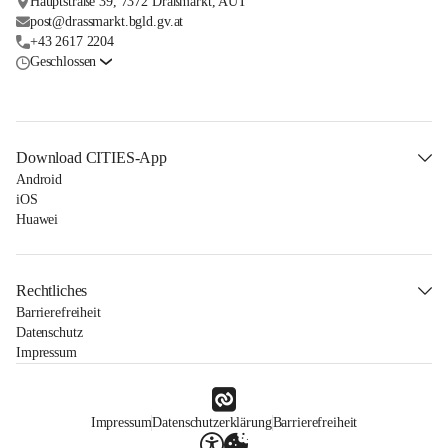
Hauptstraße 39, 7372 Draßmarkt, AUT
post@drassmarkt.bgld.gv.at
+43 2617 2204
Geschlossen
Download CITIES-App
Android
iOS
Huawei
Rechtliches
Barrierefreiheit
Datenschutz
Impressum
Impressum
Datenschutzerklärung
Barrierefreiheit