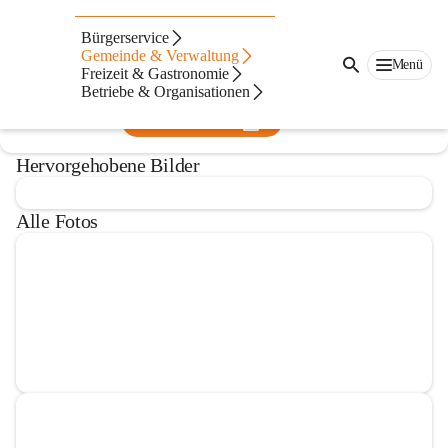
Kindergarten Draßmarkt
Bürgerservice
Gemeinde & Verwaltung
@kindergarten-drassmarkt
Menü
Freizeit & Gastronomie
Kindergarten
Betriebe & Organisationen
In CITIES öffnen
Hervorgehobene Bilder
Alle Fotos