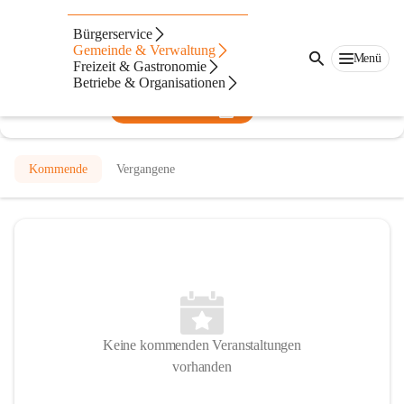
Kindergarten Draßmarkt
Bürgerservice
Gemeinde & Verwaltung
@kindergarten-drassmarkt
Menü
Freizeit & Gastronomie
Kindergarten
Betriebe & Organisationen
In CITIES öffnen
Kommende
Vergangene
Keine kommenden Veranstaltungen
vorhanden