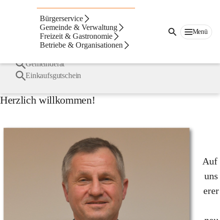
Draßmarkt
Suche
Bürgerservice
nach
Häufige Suchbegriffe
Gemeinde & Verwaltung
Inhalten
Menü
Freizeit & Gastronomie
und
Betriebe & Organisationen
mehr...
Bürgermeister
Gemeinderat
Einkaufsgutschein
Herzlich willkommen!
Auf 
uns
erer