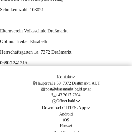
Schulkennzahl: 108051
Elternverein Volksschule Draßmarkt
Obfrau:
 Treiber Elisabeth
Herrschaftsgarten 1a, 7372 Draßmarkt
0680/1241215
Kontakt
Hauptstraße 39, 7372 Draßmarkt, AUT
post@drassmarkt.bgld.gv.at
+43 2617 2204
Öffnet bald
Download CITIES-App
Android
iOS
Huawei