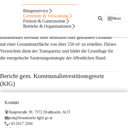
Wissenswertes
Bürgerservice
Gebäudeinventar gemäß EED III Richtlinie
Gemeinde & Verwaltung
Menü
Freizeit & Gastronomie
Gemäß der (EED III Richtlinie der Europäischen Union 
Betriebe & Organisationen
2023/1791), sind sämtliche Gemeinden verpflichtet, ein 
umfassendes Inventar ihrer beheizten oder gekühlten Gebäude 
mit einer Gesamtnutzfläche von über 250 m² zu erstellen. Dieses 
Verzeichnis dient der Transparenz und bildet die Grundlage für 
die energetische Sanierungsstrategie der öffentlichen Hand.
Bericht gem. Kommunalinvestitionsgesetz
(KIG)
Kontakt
Hauptstraße 39, 7372 Draßmarkt, AUT
post@drassmarkt.bgld.gv.at
+43 2617 2204