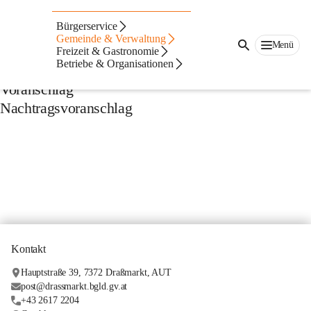
Veröffentlichungspflic
Bürgerservice
ht VA/RA
Gemeinde & Verwaltung
Menü
Freizeit & Gastronomie
Betriebe & Organisationen
Rechnungsabschluss
Voranschlag
Nachtragsvoranschlag
Kontakt
Hauptstraße 39, 7372 Draßmarkt, AUT
post@drassmarkt.bgld.gv.at
+43 2617 2204