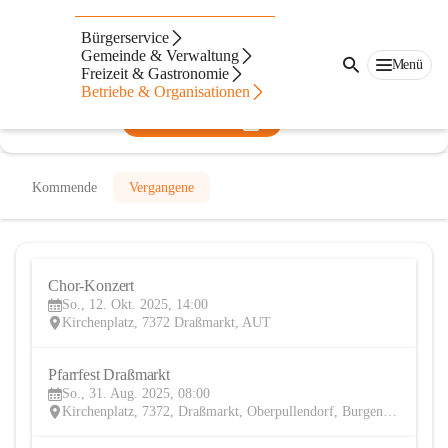
Pfarre Draßmarkt
Bürgerservice
Gemeinde & Verwaltung
@pfarre-drassmarkt
Menü
Freizeit & Gastronomie
Verein, Pfarre
Betriebe & Organisationen
In CITIES öffnen
Kommende
Vergangene
Chor-Konzert
12
So., 12. Okt. 2025, 14:00
OKT
Kirchenplatz, 7372 Draßmarkt, AUT
Pfarrfest Draßmarkt
31
So., 31. Aug. 2025, 08:00
AUG
Kirchenplatz, 7372, Draßmarkt, Oberpullendorf, Burgenland, AUT