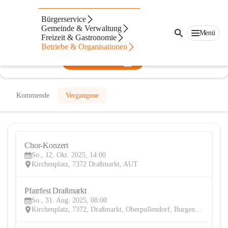
Pfarre Draßmarkt
Bürgerservice
Gemeinde & Verwaltung
@pfarre-drassmarkt
Menü
Freizeit & Gastronomie
Verein, Pfarre
Betriebe & Organisationen
In CITIES öffnen
Kommende
Vergangene
Chor-Konzert
12
So., 12. Okt. 2025, 14:00
OKT
Kirchenplatz, 7372 Draßmarkt, AUT
Pfarrfest Draßmarkt
31
So., 31. Aug. 2025, 08:00
AUG
Kirchenplatz, 7372, Draßmarkt, Oberpullendorf, Burgenland, AUT