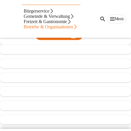
Pfarre Draßmarkt
Bürgerservice
Gemeinde & Verwaltung
@pfarre-drassmarkt
Menü
Freizeit & Gastronomie
Verein, Pfarre
Betriebe & Organisationen
In CITIES öffnen