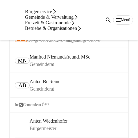
Bürgerservice
Kontakte
Navigation
Text
Beste Resultate
Gemeinde & Verwaltung
Menü
Freizeit & Gastronomie
Suchergebnisse
Suchergebnisse:
Betriebe & Organisationen
25
Gemeinderat
Seite
•
gemeinde-und-verwaltung/politik/gemeinderat
Manfred Niemandsfreund, MSc
MN
Gemeinderat
Anton Beisteiner
AB
Gemeinderat
In:
Gemeinderat ÖVP
Anton Wiedenhofer
Bürgermeister