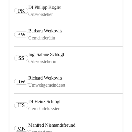
DI Philipp Kogler
PK
Ortsvorsteher
Barbara Werkovits
BW
Gemeinderätin
Ing. Sabine Schlögl
SS
Ortsvorsteherin
Richard Werkovits
RW
Umweltgemeinderat
DI Heinz Schlögl
HS
Gemeindekassier
Manfred Niemandsfreund
MN