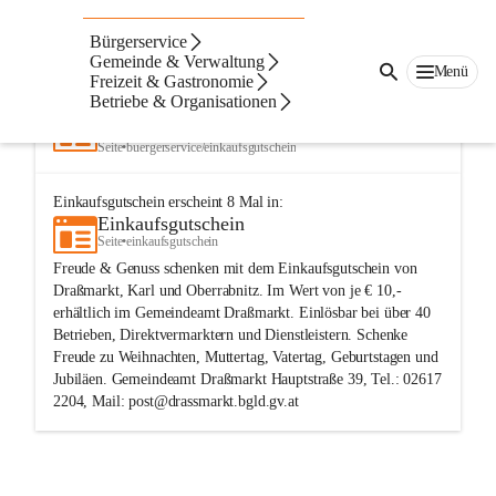
Bürgerservice
Navigation
Text
Beste Resultate
Gemeinde & Verwaltung
Menü
Freizeit & Gastronomie
Suchergebnisse
Suchergebnisse:
Betriebe & Organisationen
2
Einkaufsgutschein
Seite
•
buergerservice/einkaufsgutschein
Einkaufsgutschein
erscheint
8
Mal in:
Einkaufsgutschein
Seite
•
einkaufsgutschein
Freude & Genuss schenken mit dem Einkaufsgutschein von
Draßmarkt, Karl und Oberrabnitz. Im Wert von je € 10,-
erhältlich im Gemeindeamt Draßmarkt. Einlösbar bei über 40
Betrieben, Direktvermarktern und Dienstleistern. Schenke
Freude zu Weihnachten, Muttertag, Vatertag, Geburtstagen und
Jubiläen. Gemeindeamt Draßmarkt Hauptstraße 39, Tel.: 02617
2204, Mail: post@drassmarkt.bgld.gv.at