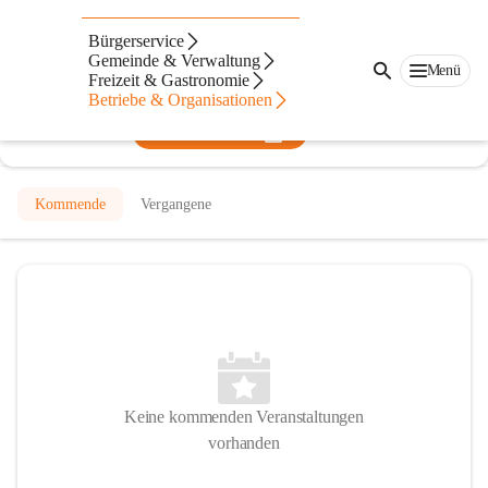
Freiwillige Feuerwehr Draßmarkt
Bürgerservice
Gemeinde & Verwaltung
@freiwillige-feuerwehr-drassmarkt
Menü
Freizeit & Gastronomie
Feuerwehr
Betriebe & Organisationen
In CITIES öffnen
Kommende
Vergangene
Keine kommenden Veranstaltungen
vorhanden