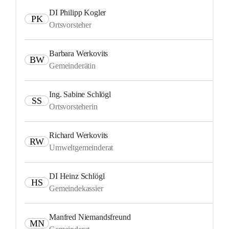
DI Philipp Kogler
PK
Ortsvorsteher
Barbara Werkovits
BW
Gemeinderätin
Ing. Sabine Schlögl
SS
Ortsvorsteherin
Richard Werkovits
RW
Umweltgemeinderat
DI Heinz Schlögl
HS
Gemeindekassier
Manfred Niemandsfreund
MN