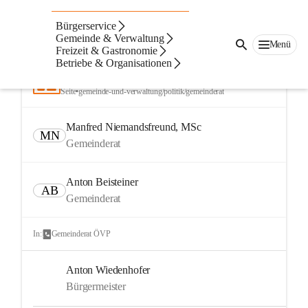
Bürgerservice
Kontakte
Navigation
Text
Beste Resultate
Gemeinde & Verwaltung
Menü
Freizeit & Gastronomie
Suchergebnisse
Suchergebnisse:
Betriebe & Organisationen
25
Gemeinderat
Seite
•
gemeinde-und-verwaltung/politik/gemeinderat
Manfred Niemandsfreund, MSc
MN
Gemeinderat
Anton Beisteiner
AB
Gemeinderat
In:
Gemeinderat ÖVP
Anton Wiedenhofer
Bürgermeister