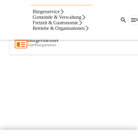
Bürgerservice
Artikel
Kontakte
Navigation
Beste Resultate
Gemeinde & Verwaltung
Freizeit & Gastronomie
Suchergebnisse
Suchergebnisse:
Betriebe & Organisationen
1
Bürgermeister
erscheint
6
Mal in:
Bürgermeister
Seite
•
buergermeister