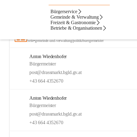
Bürgerservice
Artikel
Kontakte
Navigation
Beste Resultate
Gemeinde & Verwaltung
Freizeit & Gastronomie
Suchergebnisse
Suchergebnisse:
Betriebe & Organisationen
14
Bürgermeister
Seite
•
gemeinde-und-verwaltung/politik/buergermeister
Anton Wiedenhofer
Bürgermeister
post@drassmarkt.bgld.gv.at
+43 664 4352670
Anton Wiedenhofer
Bürgermeister
post@drassmarkt.bgld.gv.at
+43 664 4352670