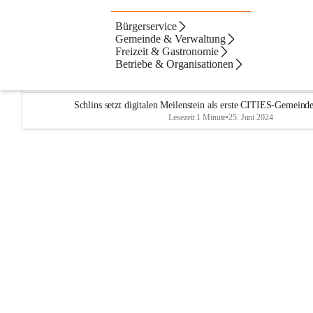
Bürgerservice
Artikel
Kontakte
Navigation
Beste Resultate
Gemeinde & Verwaltung
Freizeit & Gastronomie
Suchergebnisse
Suchergebnisse:
Betriebe & Organisationen
1
CITIES
Schlins setzt digitalen Meilenstein als erste CITIES-Gemeinde
Lesezeit 1 Minute
•
25. Juni 2024