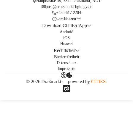
Hauptstraße 39, 7372 Draßmarkt, AUT
post@drassmarkt.bgld.gv.at
+43 2617 2204
Geschlossen
Download CITIES-App
Android
iOS
Huawei
Rechtliches
Barrierefreiheit
Datenschutz
Impressum
© 2026 Draßmarkt — powered by
CITIES.