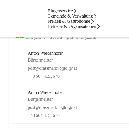
Bürgerservice
Artikel
Kontakte
Navigation
Beste Resultate
Gemeinde & Verwaltung
Freizeit & Gastronomie
Suchergebnisse
Suchergebnisse:
Betriebe & Organisationen
14
Bürgermeister
Seite
•
gemeinde-und-verwaltung/politik/buergermeister
Anton Wiedenhofer
Bürgermeister
post@drassmarkt.bgld.gv.at
+43 664 4352670
Anton Wiedenhofer
Bürgermeister
post@drassmarkt.bgld.gv.at
+43 664 4352670